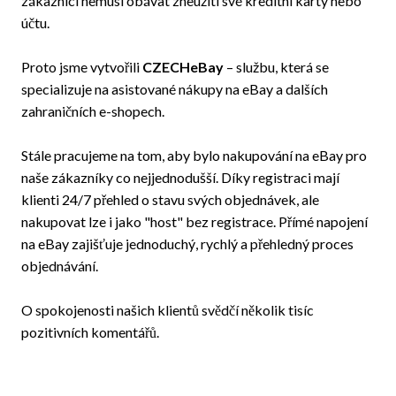
zákazníci nemusí obávat zneužití své kreditní karty nebo
účtu.
Proto jsme vytvořili
CZECHeBay
– službu, která se
specializuje na asistované nákupy na eBay a dalších
zahraničních e-shopech.
Stále pracujeme na tom, aby bylo nakupování na eBay pro
naše zákazníky co nejjednodušší. Díky registraci mají
klienti 24/7 přehled o stavu svých objednávek, ale
nakupovat lze i jako "host" bez registrace. Přímé napojení
na eBay zajišťuje jednoduchý, rychlý a přehledný proces
objednávání.
O spokojenosti našich klientů svědčí několik tisíc
pozitivních komentářů.