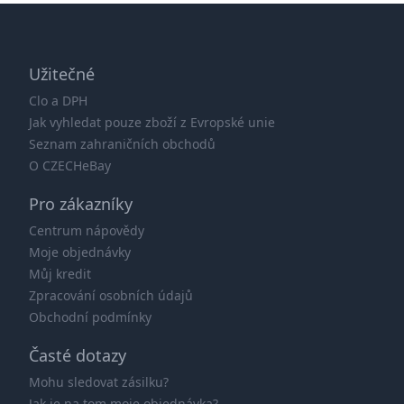
Užitečné
Clo a DPH
Jak vyhledat pouze zboží z Evropské unie
Seznam zahraničních obchodů
O CZECHeBay
Pro zákazníky
Centrum nápovědy
Moje objednávky
Můj kredit
Zpracování osobních údajů
Obchodní podmínky
Časté dotazy
Mohu sledovat zásilku?
Jak je na tom moje objednávka?