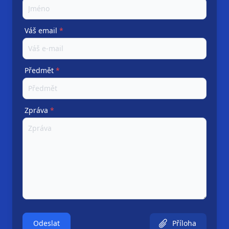
Váš email
*
Předmět
*
Zpráva
*
Odeslat
Příloha