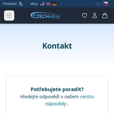
Překladač
eBay:
Open main menu
Kontakt
Potřebujete poradit?
Hledejte odpovědi v našem
centru
nápovědy
.