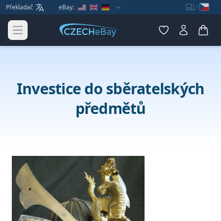
Překladač
eBay:
Open main menu
Investice do sběratelských
předmětů