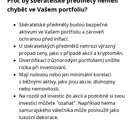
Proč by sběratelské předměty neměli
chybět ve Vašem portfoliu?
Sběratelské předměty budou bezpečné
aktivum ve Vašem portfoliu a zároveň
ochranou před inflací.
U sběratelských předmětů nehrozí výrazný
propad ceny, jako v případě akcií a kryptoměn.
Diverzifikací (různorodým portfoliem) snížíte
rizika při investování.
Mají nulovou nebo jen minimální korelaci
s běžnými aktivy, jako jsou akcie, dluhopisy
nebo nemovitosti.
Na rozdíl od investic do akcií a podobně si svou
investici můžete "osahat". Například helma
samurajského válečníka může posloužit jako
luxusní dekorace.