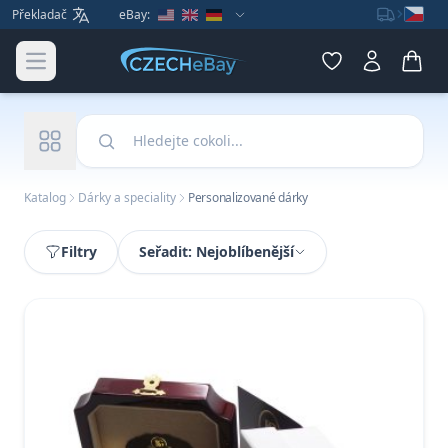
Překladač
eBay:
Open main menu
Hledat v našem katalogu
Katalog
Dárky a speciality
Personalizované dárky
Filtry
Seřadit: Nejoblíbenější