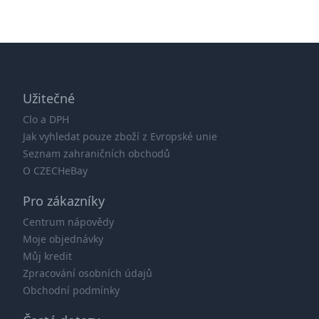
Užitečné
Clo a DPH
Jak vyhledat pouze zboží z Evropské unie
Seznam zahraničních obchodů
O CZECHeBay
Pro zákazníky
Centrum nápovědy
Moje objednávky
Můj kredit
Zpracování osobních údajů
Obchodní podmínky