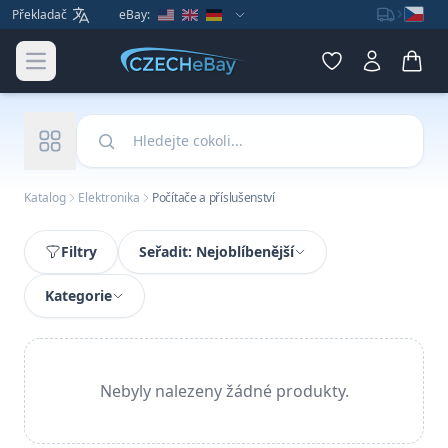
Překladač
eBay:
Open main menu
Hledat v našem katalogu
Katalog
Elektronika
Počítače a příslušenství
Filtry
Seřadit: Nejoblíbenější
Kategorie
Nebyly nalezeny žádné produkty.